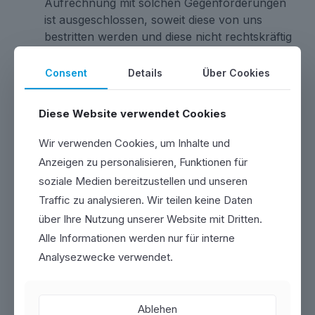
Aufrechnung mit solchen Gegenforderungen
ist ausgeschlossen, soweit diese von uns
bestritten werden und diese nicht rechtskräftig
festgestellt sind.
Consent
Details
Über Cookies
Alle Lieferungen erfolgen unter
Eigentumsvorbehalt gemäß. § 455 BGB mit
folgenden Ergänzungen: Der
Diese Website verwendet Cookies
Eigentumsvorbehalt besteht bis zum vollen
Wir verwenden Cookies, um Inhalte und
Ausgleich aller, auch künftig entstehender
Forderungen sowie eventuelle
Anzeigen zu personalisieren, Funktionen für
Verbindlichkeiten, die wir im Interesse des
soziale Medien bereitzustellen und unseren
Kunden eingegangen sind, und im Falle
Traffic zu analysieren. Wir teilen keine Daten
laufender Rechnungen, eines etwa
über Ihre Nutzung unserer Website mit Dritten.
gezogenen und anerkannten Saldos. Für den
Alle Informationen werden nur für interne
Fall des § 947 BGB tritt uns der Kunde schon
Analysezwecke verwendet.
jetzt seine Eigentums- bzw.
Miteigentumsrechte ab und wird dann
Verwahrer für uns. Die neuen Sachen treten
Ablehen
an Stelle der Vorbehaltsware. Schließlich